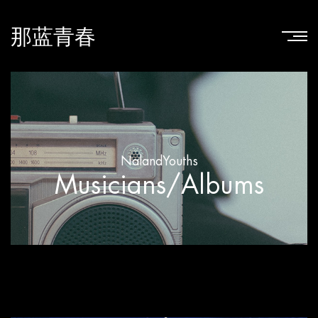
那蓝青春
NalandYouths
Musicians/Albums