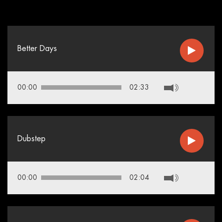
Better Days
00:00
02:33
Dubstep
00:00
02:04