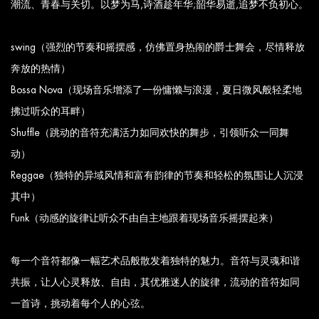
潮流、青春与关切。以梦为马,诗酒趁年华;韶华易逝,追梦不负初心。
swing（强烈的节奏和摇摆感，仿佛置身热闹的爵士舞会，尽情释放
奔放的热情）
Bossa Nova（现场音乐增添了一份慵懒与浪漫，夏日微风般轻柔地
拂过听众的耳畔）
Shuffle（跳动的音符充满活力如同欢快的舞步，引领听众一同舞
动）
Reggae（独特的异域风情和富有韵律的节奏和轻松的氛围让人沉浸
其中）
Funk（动感的旋律让听众不由自主地跟着现场音乐摇摆起来）
每一个音符都像一幅艺术品般散发着独特的魅力。音符与灵魂和谐
共振，让人心灵释放、自由，其优雅迷人的旋律，流动的音符如同
一首诗，挑动着每个人的心弦。